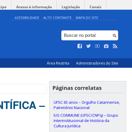
cipe
Acesso à informação
Legislação
Canais
ACESSIBILIDADE
ALTO CONTRASTE
MAPA DO SITE
Área Restrita
Administradores do Site
Páginas correlatas
TÍFICA –
UFSC 65 anos – Orgulho Catarinense,
Patrimônio Nacional
IUS COMMUNE (UFSC/CNPq) – Grupo
Interinstitucional de História da
Cultura Jurídica