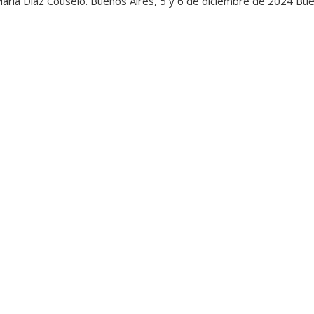
 María Díaz Couselo. Buenos Aires, 5 y 6 de diciembre de 2024 Bu