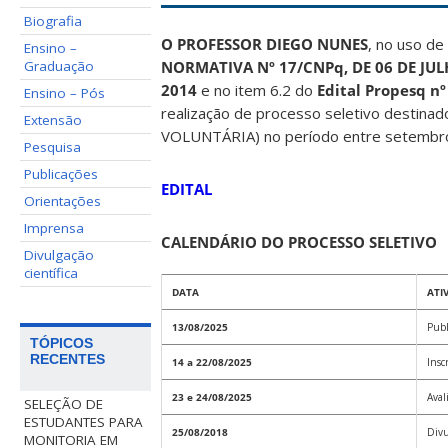
Biografia
O PROFESSOR DIEGO NUNES
, no uso de
Ensino –
NORMATIVA Nº 17/CNPq, DE 06 DE JUL
Graduação
2014
e no item 6.2 do
Edital Propesq nº
Ensino – Pós
realização de processo seletivo destinado 
Extensão
VOLUNTÁRIA) no período entre setembro
Pesquisa
Publicações
EDITAL
Orientações
Imprensa
CALENDÁRIO DO PROCESSO SELETIVO
Divulgação
científica
DATA
ATI
13/08/2025
Publ
TÓPICOS
RECENTES
14 a 22/08/2025
Insc
23 e 24/08/2025
Aval
SELEÇÃO DE
ESTUDANTES PARA
25/08/2018
Divul
MONITORIA EM