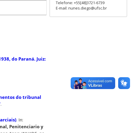
Telefone: +55[48]3721-6739
E-mail: nunes.diego@ufsc.br
 1938, do Paraná
. Juiz:
amentos do tribunal
7
.
arciais)
. In:
nal, Penitenciario y