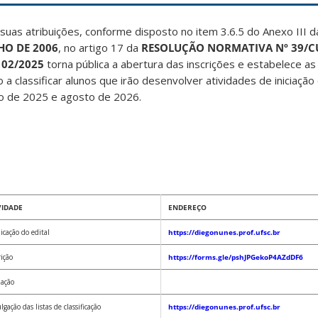
 suas atribuições, conforme disposto no item 3.6.5 do Anexo III 
HO DE 2006
, no artigo 17 da
RESOLUÇÃO NORMATIVA Nº 39/CU
 02/2025
torna pública a abertura das inscrições e estabelece a
a classificar alunos que irão desenvolver atividades de iniciação
 de 2025 e agosto de 2026.
VIDADE
ENDEREÇO
icação do edital
https://diegonunes.prof.ufsc.br
rição
https://forms.gle/pshJPGekoP4AZdDF6
iação
gação das listas de classificação
https://diegonunes.prof.ufsc.br